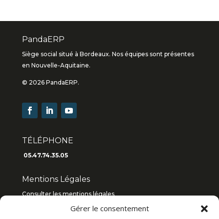
PandaERP
Siège social situé à Bordeaux. Nos équipes sont présentes
en Nouvelle-Aquitaine.
© 2026 PandaERP.
TÉLÉPHONE
05.47.74.35.05
Mentions Légales
Consulter les mentions légales
Gérer le consentement
Consulter les C.G.V
2019
/
2018