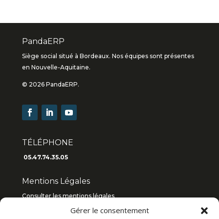
PandaERP
Siège social situé à Bordeaux. Nos équipes sont présentes
en Nouvelle-Aquitaine.
© 2026 PandaERP.
TÉLÉPHONE
05.47.74.35.05
Mentions Légales
Consulter les mentions légales
Gérer le consentement
Consulter les C.G.V
2019
/
2018