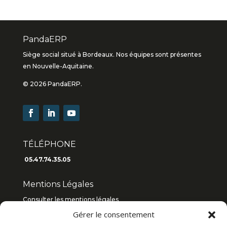
PandaERP
Siège social situé à Bordeaux. Nos équipes sont présentes
en Nouvelle-Aquitaine.
© 2026 PandaERP.
TÉLÉPHONE
05.47.74.35.05
Mentions Légales
Consulter les mentions légales
Gérer le consentement
Consulter les C.G.V
2019
/
2018