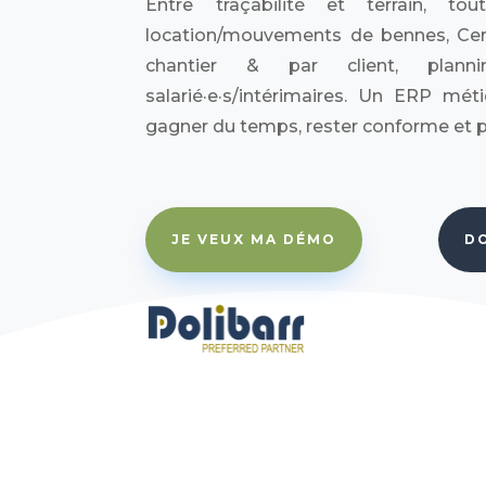
Entre traçabilité et terrain, to
location/mouvements de bennes, Cerf
chantier & par client, plannin
salarié·e·s/intérimaires. Un ERP méti
gagner du temps, rester conforme et pil
JE VEUX MA DÉMO
D