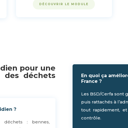
DÉCOUVRIR LE MODULE
idien pour une
n des déchets
En quoi ça améliore
France ?
Les BSD/Cerfa sont gé
puis rattachés à l’ad
idien ?
tout rapidement, et
contrôle.
s déchets : bennes,