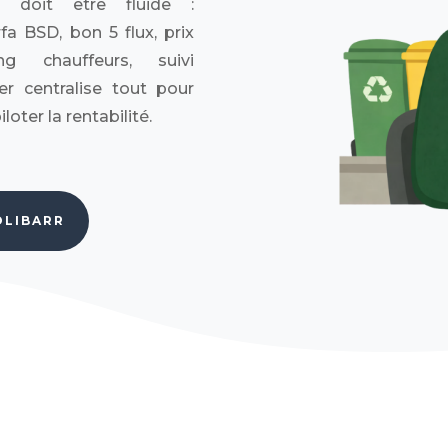
ut doit être fluide :
a BSD, bon 5 flux, prix
g chauffeurs, suivi
er centralise tout pour
oter la rentabilité.
OLIBARR