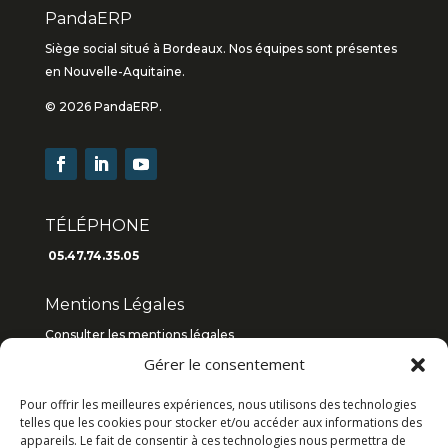
PandaERP
Siège social situé à Bordeaux. Nos équipes sont présentes
en Nouvelle-Aquitaine.
© 2026 PandaERP.
TÉLÉPHONE
05.47.74.35.05
Mentions Légales
Consulter les mentions légales
Gérer le consentement
Consulter les C.G.V
2019
/
2018
Pour offrir les meilleures expériences, nous utilisons des technologies
Articles récents
telles que les cookies pour stocker et/ou accéder aux informations des
appareils. Le fait de consentir à ces technologies nous permettra de