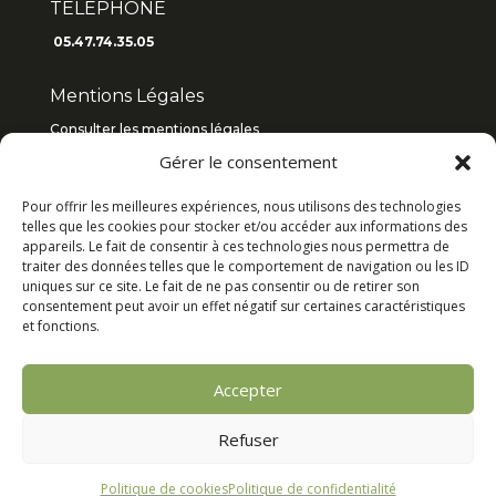
TÉLÉPHONE
05.47.74.35.05
Mentions Légales
Consulter les mentions légales
Gérer le consentement
Consulter les C.G.V
2019
/
2018
Pour offrir les meilleures expériences, nous utilisons des technologies
Articles récents
telles que les cookies pour stocker et/ou accéder aux informations des
appareils. Le fait de consentir à ces technologies nous permettra de
traiter des données telles que le comportement de navigation ou les ID
Quels sont les 5 composants d’un ERP ?
uniques sur ce site. Le fait de ne pas consentir ou de retirer son
consentement peut avoir un effet négatif sur certaines caractéristiques
et fonctions.
Cookies
Accepter
Mentions légales
Refuser
Politique de confidentialité
Politique de cookies
Politique de confidentialité