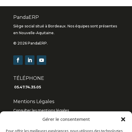
PandaERP
Siège social situé à Bordeaux. Nos équipes sont présentes
en Nouvelle-Aquitaine.
© 2026 PandaERP.
TÉLÉPHONE
05.47.74.35.05
Mentions Légales
Consulter les mentions légales
Gérer le consentement
Consulter les C.G.V
2019
/
2018
Pour offrir les meilleures expériences, nous utilisons des technologies