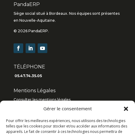
PandaERP
Siège social situé à Bordeaux. Nos équipes sont présentes
en Nouvelle-Aquitaine.
© 2026 PandaERP.
TÉLÉPHONE
05.47.74.35.05
Mentions Légales
Consulter les mentions légales
Gérer le consentement
Consulter les C.G.V
2019
/
2018
Pour offrir les meilleures expériences, nous utilisons des technologies
Articles récents
telles que les cookies pour stocker et/ou accéder aux informations des
appareils. Le fait de consentir à ces technologies nous permettra de